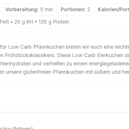
Vorbereitung:
5 min
Portionen:
2
Kalorien/Port
Fett • 20 g KH • 130 g Protein
für Low Carb Pfannkuchen bieten wir euch eine leich
en Frühstücksklassikers. Diese Low Carb Eierkuchen si
hlenhydraten und verhelfen zu einem energiegeladenen
 unsere glutenfreien Pfannkuchen mit süßem und her
käse (fettarm)