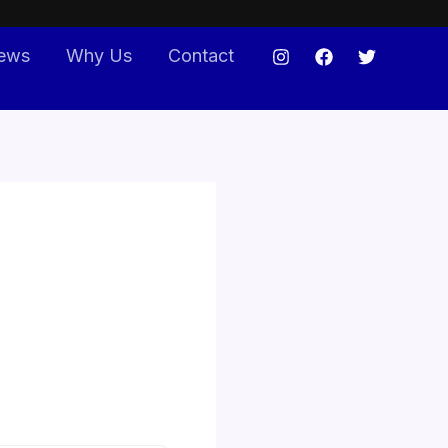
ews
Why Us
Contact