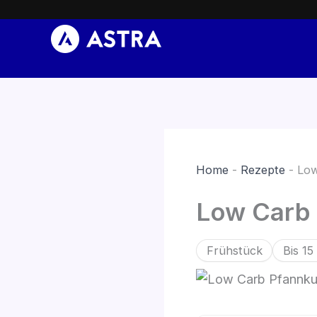
Zum
Inhalt
springen
Home
-
Rezepte
-
Low
Low Carb
Frühstück
Bis 15