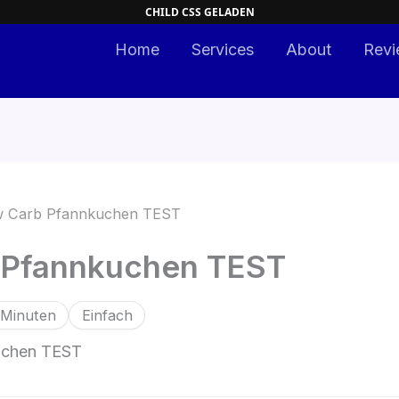
Home
Services
About
Revi
 Carb Pfannkuchen TEST
 Pfannkuchen TEST
 Minuten
Einfach